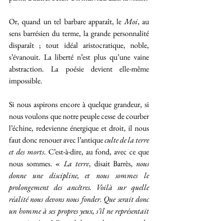
Or, quand un tel barbare apparaît, le 
Moi
, au 
sens barrésien du terme, la grande personnalité 
disparaît ; tout idéal aristocratique, noble, 
s’évanouit. La liberté n’est plus qu’une vaine 
abstraction. La poésie devient elle-même 
impossible.
Si nous aspirons encore à quelque grandeur, si 
nous voulons que notre peuple cesse de courber 
l’échine, redevienne énergique et droit, il nous 
faut donc renouer avec l’antique 
culte de la terre 
et des morts
. C’est-à-dire, au fond, avec ce que 
nous sommes. « 
La terre
, disait Barrès,
 nous 
donne une discipline, et nous sommes le 
prolongement des ancêtres. Voilà sur quelle 
réalité nous devons nous fonder. Que serait donc 
un homme à ses propres yeux, s’il ne représentait 