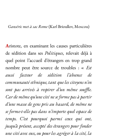
Ganséric met à sac Rome
 (Karl Brioullov, Moscou)
A
ristote, en examinant les causes particulières 
de sédition dans ses 
Politiques
, relevait déjà à 
quel point l’accueil d’étrangers en trop grand 
nombre peut être source de troubles
: « 
Est 
aussi facteur de sédition l’absence de 
communauté ethnique, tant que les citoyens n’en 
sont pas arrivés à respirer d’un même souffle. 
Car de même qu’une cité ne se forme pas à partir 
d’une masse de gens pris au hasard, de même ne 
se forme-t-elle pas dans n’importe quel espace de 
temps. C’est pourquoi parmi ceux qui ont, 
jusqu’à présent, accepté des étrangers pour fonder 
une cité avec eux, ou pour les agréger à la cité, la 