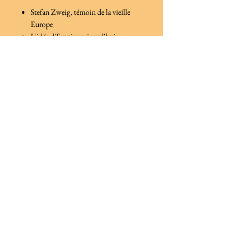
Stefan Zweig, témoin de la vieille
Europe
L'idée d'Empire aujourd'hui -
Arnaud GUYOT-JEANNIN
Réflexions sur la notion de guerre
juste - Colonel François-Régis
LEGRIER
Plaidoyer pour l'engagement local -
Jean-Eudes GANNAT
Politique de confidentialité
Politique de cookies
Mentions légales
© 2024 par Ecrits de Rome. Créé
avec
Wix.com