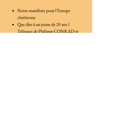
Notre manifeste pour l'Europe
chrétienne
Que dire à un jeune de 20 ans ?
Tribunes de Philippe CONRAD et
Jean-Pierre MAUGENDRE
Jean de Fabrègues, Thierry Maulnier
et la Jeune Droite : un esprit toujours
vivant
Entretien avec l'abbé Matthieu
RAFFRAY sur la royauté sociale du
Christ
Politique de confidentialité
Politique de cookies